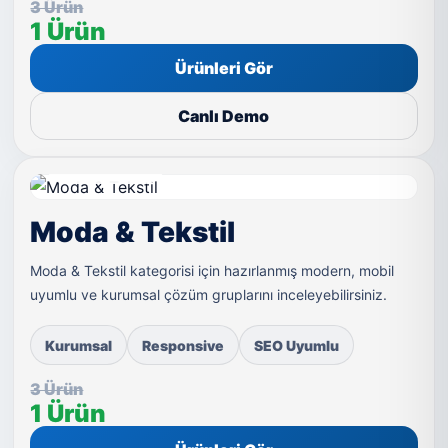
3 Ürün
1 Ürün
Ürünleri Gör
Canlı Demo
LIVE DEMO
Moda & Tekstil
Moda & Tekstil kategorisi için hazırlanmış modern, mobil
uyumlu ve kurumsal çözüm gruplarını inceleyebilirsiniz.
Kurumsal
Responsive
SEO Uyumlu
3 Ürün
1 Ürün