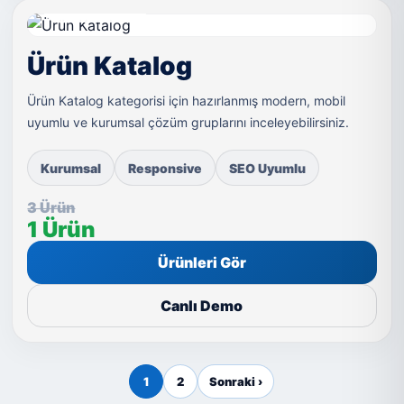
LIVE DEMO
Ürün Katalog
Ürün Katalog kategorisi için hazırlanmış modern, mobil
uyumlu ve kurumsal çözüm gruplarını inceleyebilirsiniz.
Kurumsal
Responsive
SEO Uyumlu
3 Ürün
1 Ürün
Ürünleri Gör
Canlı Demo
1
2
Sonraki ›