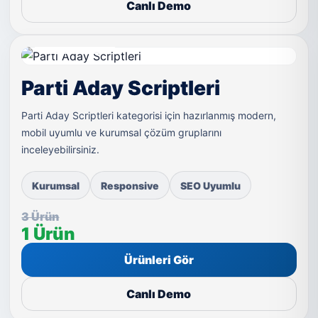
Canlı Demo
LIVE DEMO
Parti Aday Scriptleri
Parti Aday Scriptleri kategorisi için hazırlanmış modern,
mobil uyumlu ve kurumsal çözüm gruplarını
inceleyebilirsiniz.
Kurumsal
Responsive
SEO Uyumlu
3 Ürün
1 Ürün
Ürünleri Gör
Canlı Demo