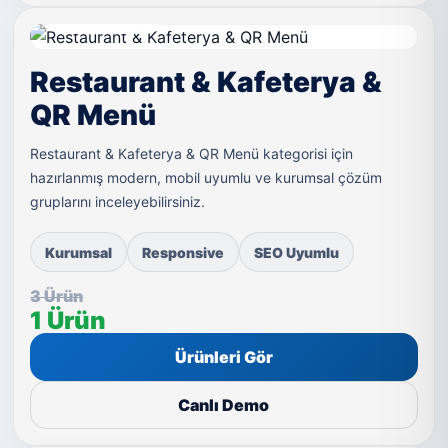
LIVE DEMO
Restaurant & Kafeterya &
QR Menü
Restaurant & Kafeterya & QR Menü kategorisi için
hazırlanmış modern, mobil uyumlu ve kurumsal çözüm
gruplarını inceleyebilirsiniz.
Kurumsal
Responsive
SEO Uyumlu
3 Ürün
1 Ürün
Ürünleri Gör
Canlı Demo