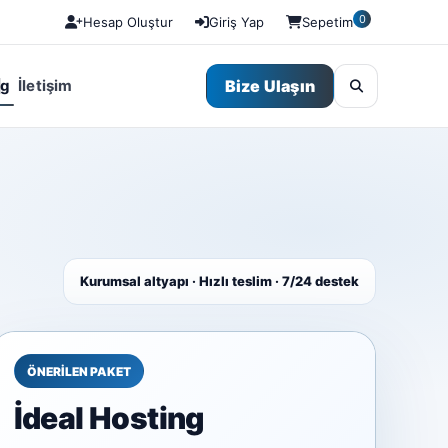
0
Hesap Oluştur
Giriş Yap
Sepetim
ng
İletişim
Bize Ulaşın
Kurumsal altyapı · Hızlı teslim · 7/24 destek
ÖNERİLEN PAKET
İdeal Hosting