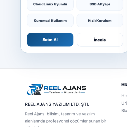
CloudLinux Uyumlu
SSD Altyapı
Kurumsal Kullanım
Hızlı Kurulum
İncele
Satın Al
HI
Hi
Ür
REEL AJANS YAZILIM LTD. ŞTİ.
Bl
Reel Ajans, bilişim, tasarım ve yazılım
alanlarında profesyonel çözümler sunan bir