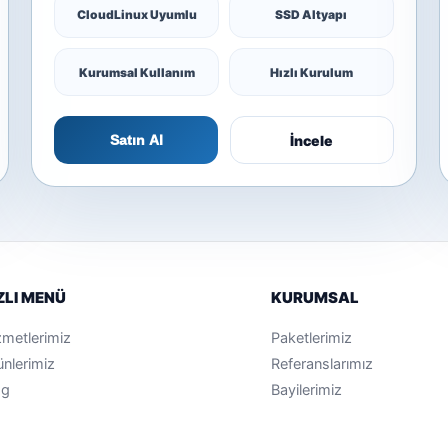
CloudLinux Uyumlu
SSD Altyapı
Kurumsal Kullanım
Hızlı Kurulum
İncele
Satın Al
ZLI MENÜ
KURUMSAL
zmetlerimiz
Paketlerimiz
ünlerimiz
Referanslarımız
og
Bayilerimiz