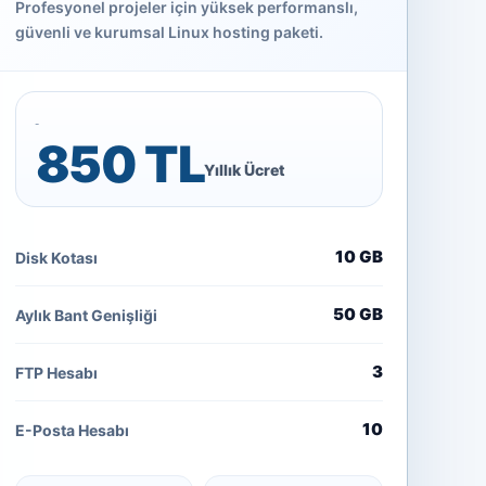
Profesyonel projeler için yüksek performanslı,
güvenli ve kurumsal Linux hosting paketi.
850 TL
Yıllık Ücret
10 GB
Disk Kotası
50 GB
Aylık Bant Genişliği
3
FTP Hesabı
10
E-Posta Hesabı